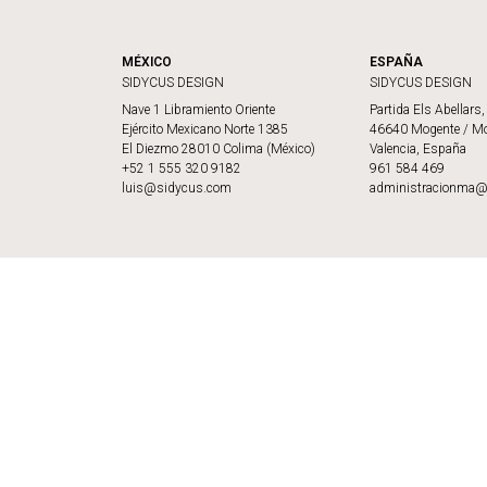
MÉXICO
ESPAÑA
SIDYCUS DESIGN
SIDYCUS DESIGN
Nave 1 Libramiento Oriente
Partida Els Abellars
Ejército Mexicano Norte 1385
46640 Mogente / Mo
El Diezmo 28010 Colima (México)
Valencia, España
+52 1 555 320 9182
961 584 469
luis@sidycus.com
administracionma