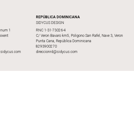
REPÚBLICA DOMINICANA
SIDYCUS DESIGN
, num 1
RNC 1-31-73026-4
ixent
C/ Veron Bavaro km5, Poligono San Rafel, Nave 3, Veron
Punta Cana, República Dominicana
8293900270
@sidycus.com
direccionrd@sidycus.com