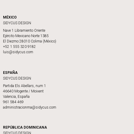
MÉXICO
SIDYCUS DESIGN
Nave 1 Libramiento Oriente
Ejército Mexicano Norte 1385
El Diezmo 28010 Colima (México)
+52 1 555 320 9182
luis@sidycus.com
ESPAÑA
SIDYCUS DESIGN
Partida Els Abellars, num 1
46640 Mogente / Moixent
Valencia, España
961 584 469
administracionma@sidycus.com
REPÚBLICA DOMINICANA
SIDYCUS DESIGN