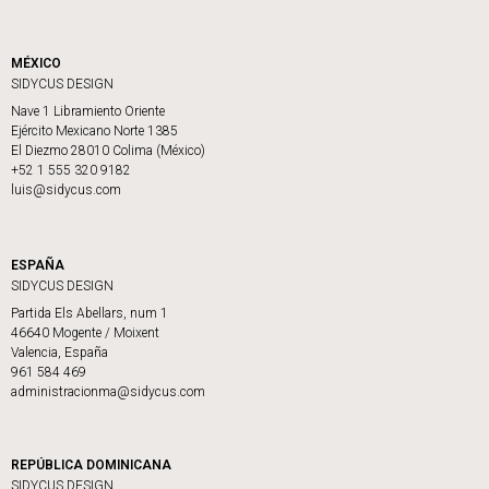
MÉXICO
SIDYCUS DESIGN
Nave 1 Libramiento Oriente
Ejército Mexicano Norte 1385
El Diezmo 28010 Colima (México)
+52 1 555 320 9182
luis@sidycus.com
ESPAÑA
SIDYCUS DESIGN
Partida Els Abellars, num 1
46640 Mogente / Moixent
Valencia, España
961 584 469
administracionma@sidycus.com
REPÚBLICA DOMINICANA
SIDYCUS DESIGN