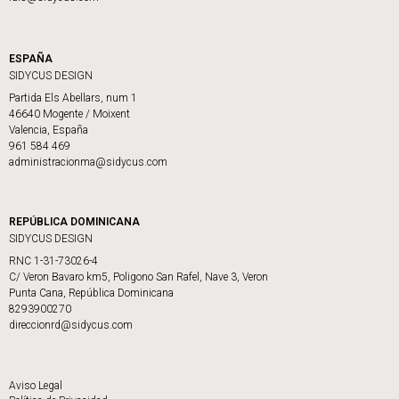
ESPAÑA
SIDYCUS DESIGN
Partida Els Abellars, num 1
46640 Mogente / Moixent
Valencia, España
961 584 469
administracionma@sidycus.com
REPÚBLICA DOMINICANA
SIDYCUS DESIGN
RNC 1-31-73026-4
C/ Veron Bavaro km5, Poligono San Rafel, Nave 3, Veron
Punta Cana, República Dominicana
8293900270
direccionrd@sidycus.com
Aviso Legal